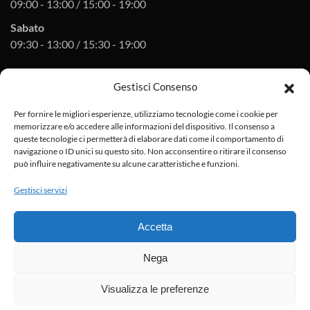
09:00 - 13:00 / 15:00 - 19:00
Sabato
09:30 - 13:00 / 15:30 - 19:00
Gestisci Consenso
Orari officina
Per fornire le migliori esperienze, utilizziamo tecnologie come i cookie per
Lunedì - venerdì
memorizzare e/o accedere alle informazioni del dispositivo. Il consenso a
08:30 - 12:30 / 14:30 - 18:30
queste tecnologie ci permetterà di elaborare dati come il comportamento di
navigazione o ID unici su questo sito. Non acconsentire o ritirare il consenso
Sabato
può influire negativamente su alcune caratteristiche e funzioni.
su appuntamento
Gestisci servizi
P.I. 01896920475
arinciduepuntozero@pec.it
Accetta
Privacy policy
Cookies
sitemap
Nega
Honda
-
Hyundai
-
Nissan
-
Suzuki
-
Toyota
-
Mazda
-
Dongfeng
Visualizza le preferenze
©
2026
ARINICI 2.0 | Tutti i diritti sono riservati. Powered by
WOOLA
.