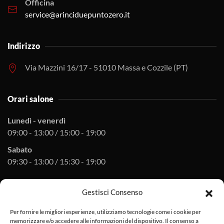
Officina
service@arinciduepuntozero.it
Indirizzo
Via Mazzini 16/17 - 51010 Massa e Cozzile (PT)
Orari salone
Lunedì - venerdì
09:00 - 13:00 / 15:00 - 19:00
Sabato
09:30 - 13:00 / 15:30 - 19:00
Gestisci Consenso
Orari officina
Per fornire le migliori esperienze, utilizziamo tecnologie come i cookie per
Lunedì - venerdì
memorizzare e/o accedere alle informazioni del dispositivo. Il consenso a