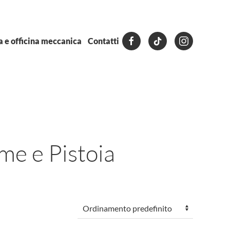
a e officina meccanica
Contatti
e e Pistoia
ello
+