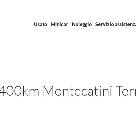
Usato
Minicar
Noleggio
Servizio assistenz
400km Montecatini Term
Marca
+
Mod