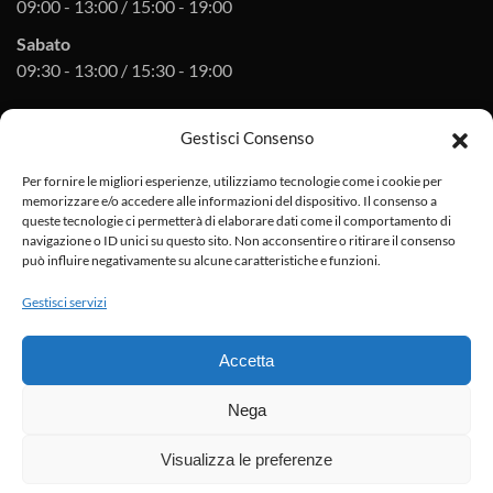
09:00 - 13:00 / 15:00 - 19:00
Sabato
09:30 - 13:00 / 15:30 - 19:00
Gestisci Consenso
Orari officina
Per fornire le migliori esperienze, utilizziamo tecnologie come i cookie per
Lunedì - venerdì
memorizzare e/o accedere alle informazioni del dispositivo. Il consenso a
08:30 - 12:30 / 14:30 - 18:30
queste tecnologie ci permetterà di elaborare dati come il comportamento di
navigazione o ID unici su questo sito. Non acconsentire o ritirare il consenso
Sabato
può influire negativamente su alcune caratteristiche e funzioni.
su appuntamento
Gestisci servizi
P.I. 01896920475
arinciduepuntozero@pec.it
Accetta
Privacy policy
Cookies
sitemap
Nega
Honda
-
Hyundai
-
Nissan
-
Suzuki
-
Toyota
-
Mazda
-
Dongfeng
Visualizza le preferenze
©
2026
ARINICI 2.0 | Tutti i diritti sono riservati. Powered by
WOOLA
.