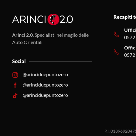
Recapiti t
Uffic
Arinci 2.0
, Specialisti nel meglio delle
0572
Auto Orientali
Offic
0572
Social
@arinciduepuntozero
@arinciduepuntozero
@arinciduepuntozero
P.I. 0189692047