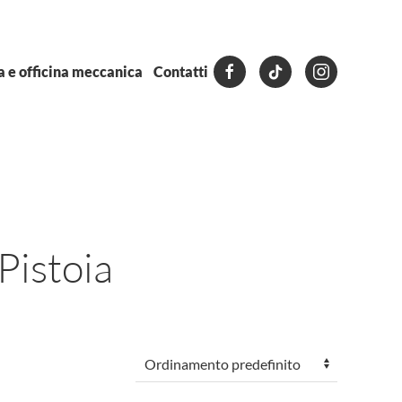
a e officina meccanica
Contatti
Pistoia
ello
+