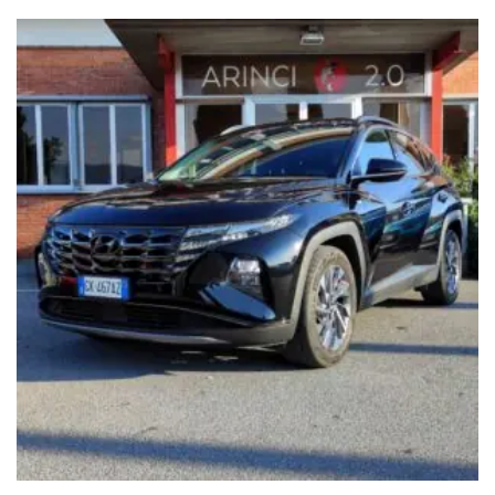
Modello
+
Cilindrata
+
Anno
+
Cambio
+
Cavalli
+
Chilometraggio
+
Colore
+
Consumo (l/100km)
+
Motorizzazione
+