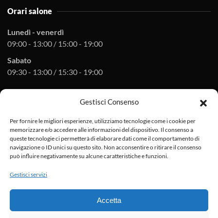
Orari salone
Lunedì - venerdì
09:00 - 13:00 / 15:00 - 19:00
Sabato
09:30 - 13:00 / 15:30 - 19:00
Gestisci Consenso
Orari officina
Per fornire le migliori esperienze, utilizziamo tecnologie come i cookie per
Lunedì - venerdì
memorizzare e/o accedere alle informazioni del dispositivo. Il consenso a
08:30 - 12:30 / 14:30 - 18:30
queste tecnologie ci permetterà di elaborare dati come il comportamento di
navigazione o ID unici su questo sito. Non acconsentire o ritirare il consenso
Sabato
può influire negativamente su alcune caratteristiche e funzioni.
su appuntamento
Gestisci servizi
P.I. 01896920475
arinciduepuntozero@pec.it
Accetta
Privacy policy
Cookies
sitemap