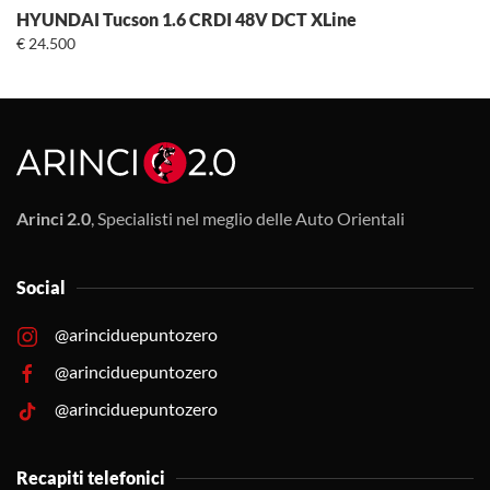
Posti
+
HYUNDAI Tucson 1.6 CRDI 48V DCT XLine
€
24.500
Dimensione
+
Trazione
+
Arinci 2.0
, Specialisti nel meglio delle Auto Orientali
Social
@arinciduepuntozero
@arinciduepuntozero
@arinciduepuntozero
Recapiti telefonici